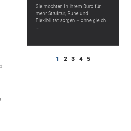
Sie möchten in Ihrem Büro für
mehr Struktur, Ruhe und
Flexibilität sorgen – ohne gleich
...
1
2
3
4
5
nd
g