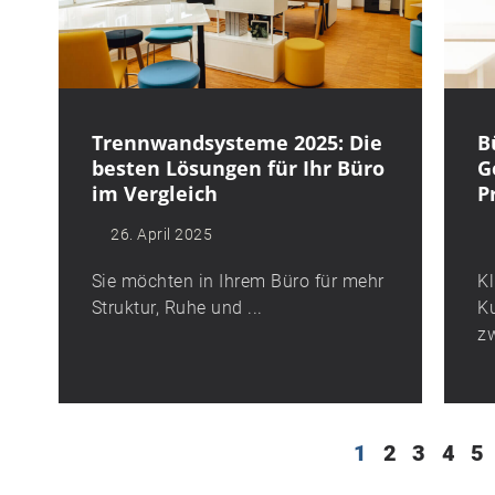
Trennwandsysteme 2025: Die
B
besten Lösungen für Ihr Büro
G
im Vergleich
P
26. April 2025
Sie möchten in Ihrem Büro für mehr
Kl
Struktur, Ruhe und ...
K
zw
1
2
3
4
5