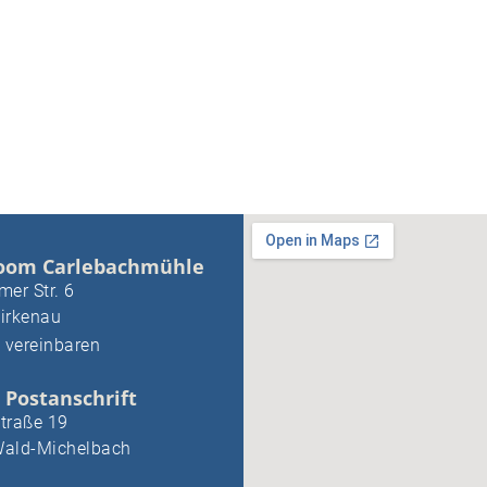
oom Carlebachmühle
er Str. 6
irkenau
 vereinbaren
 Postanschrift
traße 19
ald-Michelbach