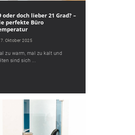
9 oder doch lieber 21 Grad? –
ie perfekte Büro
emperatur
7. Oktober 2025
al zu warm, mal zu kalt und
lten sind sich ...