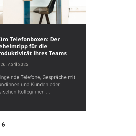
üro Telefonboxen: Der
eheimtipp für die
roduktivität Ihres Teams
26. April 2025
ingelnde Telefone, Gespräche mit
undinnen und Kunden oder
ischen Kolleginnen ...
6