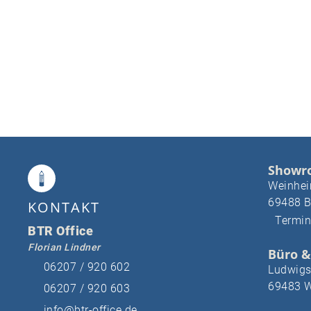
Showr
Weinheim
69488 B
KONTAKT
Termin
BTR Office
Florian Lindner
Büro &
06207 / 920 602
Ludwigs
69483 W
06207 / 920 603
info@btr-office.de