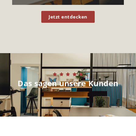
Jetzt entdecken





Das sagen unsere Kunden