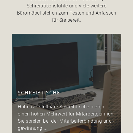
Schreibtischstühle und viele weitere
Büromöbel stehen zum Testen und Anfassen
für Sie bereit.
SCHREIBTISCHE
Höhenverstellbare Schreibtische bieten
D
einen hohen Mehrwert für Mitarbeiter:innen.
A
Sie spielen bei der Mitarbeiterbindung und -
S
gewinnung ...
e